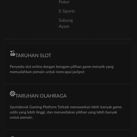
Poker
E-Sports
Sabung
Ayam
TARUHAN SLOT
Penyedia slot online dengan beragam pilihan game menarik yang
memudahkan pemain untuk mencapai jackpot
TARUHAN OLAHRAGA
Sportsbook Gaming Platform Terbaik menawarkan lebih banyak game,
odds yang lebih tinggi, dan menyediakan pilihan yang lebih banyak
untuk pemain.