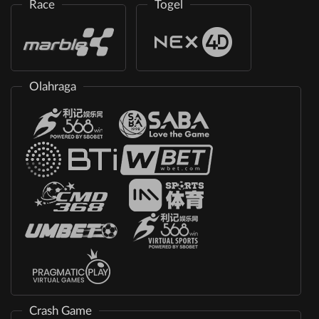
Race
Togel
Olahraga
Crash Game