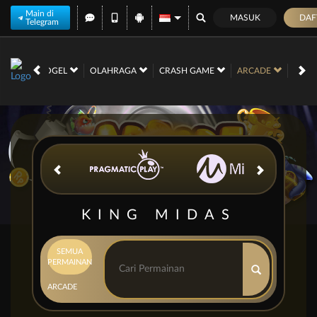
Main di
MASUK
DAF
Telegram
RACE
TOGEL
OLAHRAGA
CRASH GAME
ARCADE
POK
KING MIDAS
SEMUA
PERMAINAN
ARCADE