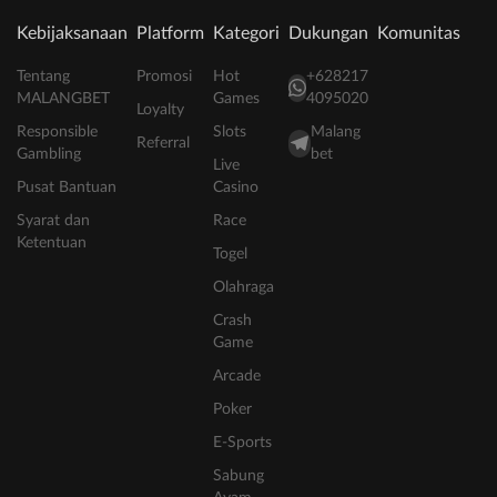
Kebijaksanaan
Platform
Kategori
Dukungan
Komunitas
Tentang
Promosi
Hot
+628217
MALANGBET
Games
4095020
Loyalty
Responsible
Slots
Malang
Referral
Gambling
bet
Live
Pusat Bantuan
Casino
Syarat dan
Race
Ketentuan
Togel
Olahraga
Crash
Game
Arcade
Poker
E-Sports
Sabung