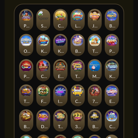
Pirate's Tresure
Speedy Andar Bahar
Colour Game
Ladder Game
Jhandi Munda
Bola Tangkas
Olympus Glory
KM Virtual Animal Race
KM Marble Knockout
Belangkai 2
Thai Hi Lo 2
Pusoy
Plinko
Cockfighting Arena
Egyptian Mines
Teen Patti Blitz
Max Keno
KM Virtual Treadmill Racing
Thai Fish Prawn Crab
Fan Tan Classic
Interstellar Run
Chicken Crossy
7 Up 7 Down Rush
Elite Aviator Club
Bai Buu
Dice Duet
Teen Patti
32 Cards
Baccarat
Cash Rocket