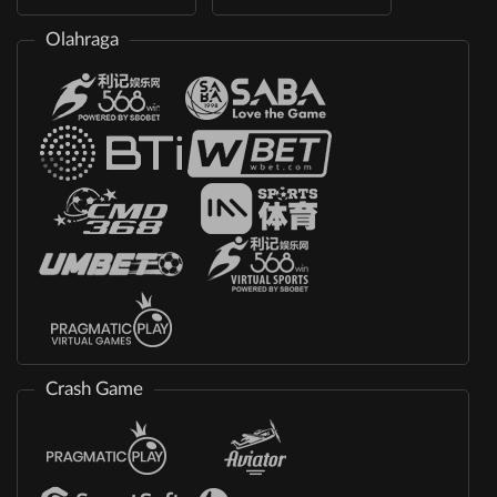
Olahraga
Crash Game