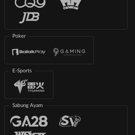
Poker
E-Sports
Sabung Ayam