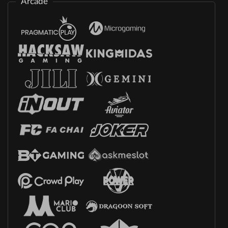
Arcade