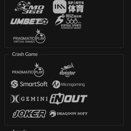
Crash Game