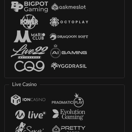
Live Casino