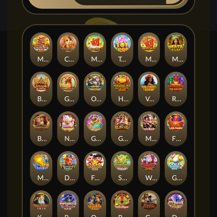
Mahjong Win
Coin Cat 2
Mahjong Win 2
Toy Pop
Mahjong Win 3
Maya Legacy
Blessing Temple
Golden Qilin
Odin Territory
Halloween Win
Volcanic Legend
Red Dragon’s Treasure
Bounty Clash
Neko Treasures
Golden Snake
Golden Duel
Much Richer
Fire Ball Blaze Phoenix
Midas Hand
Dancing Samba
Fortune Twins
Super Hoo Hey How
Wonderful Christmas
Golf 2