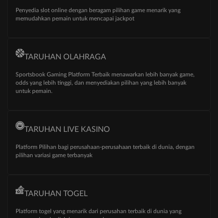
Penyedia slot online dengan beragam pilihan game menarik yang
memudahkan pemain untuk mencapai jackpot
TARUHAN OLAHRAGA
Sportsbook Gaming Platform Terbaik menawarkan lebih banyak game,
odds yang lebih tinggi, dan menyediakan pilihan yang lebih banyak
untuk pemain.
TARUHAN LIVE KASINO
Platform Pilihan bagi perusahaan-perusahaan terbaik di dunia, dengan
pilihan variasi game terbanyak
TARUHAN TOGEL
Platform togel yang menarik dari perusahan terbaik di dunia yang