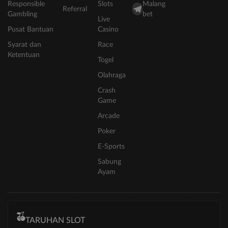
Responsible
Slots
Malang
Referral
Gambling
bet
Live
Pusat Bantuan
Casino
Syarat dan
Race
Ketentuan
Togel
Olahraga
Crash
Game
Arcade
Poker
E-Sports
Sabung
Ayam
TARUHAN SLOT