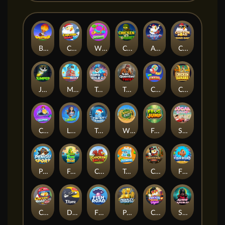
BalloniX
Chicken Road Ice
Wheel
Chicken vs Zombies
AVIA FLY 2
Chicken Road Bonus
Jumper
MegaBlock
Topo Mole
Twist San Quentin
Crash
Chicken Banana
Cryptos
Limbo
Twist X-mas
Wheel Out
Frog Jump
SugarDaddy
Pengu Sport
Frog Road
Chicken Shoot
Tower
Chicken Road Gold
Fish Road
Chicken Road Race
Diver
Fish Boom
Penalty Nations Cup
Chicken Road Vegas
Squid Gamebler