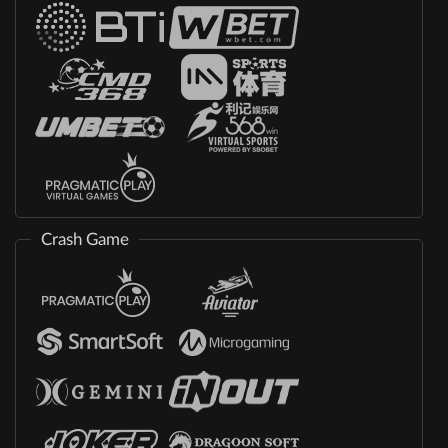
Crash Game