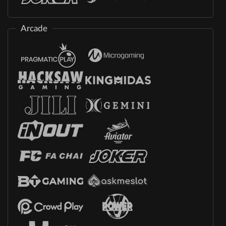
Arcade