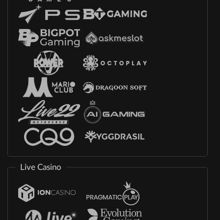
Live Casino