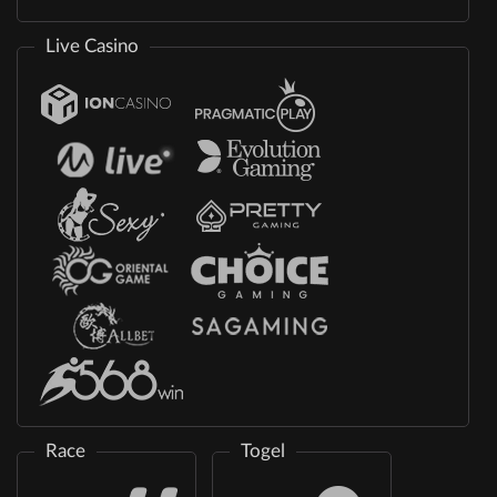
Live Casino
Race
Togel