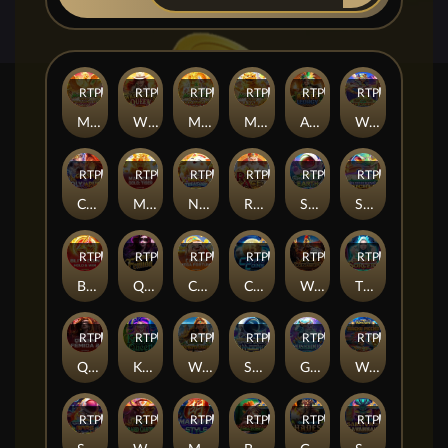
RTP
95%
RTP
98%
RTP
96%
RTP
98%
RTP
98%
RTP
95%
Mahjong Gold: Phoenix
Wild Bounty Queen
Mahjong Gold: Dragon
Mahjong Gold: Lion
Aztec Legacy
Wonders of Giza Pyramid
RTP
95%
RTP
96%
RTP
98%
RTP
98%
RTP
95%
RTP
95%
Clash of Olympus
Mahjong Gold: Tiger
Neko Treasure
Royale Ace
Space Quest: Earth
Slithering Riches
RTP
95%
RTP
97%
RTP
96%
RTP
96%
RTP
97%
RTP
97%
Blitz Coin: Hold & Win
Queen Femida
CaiShen Mega Fortune
Crypto Coin
Wonders of Colosseum
The Great Sorcery
RTP
95%
RTP
RTP
85%
RTP
89%
RTP
84%
RTP
94%
Queen Femida 2
Kraken Queen
Wonder of Hanging Garden
Space Quest: Moon
God's Gambit: Poseidon
Wonders of Machu Picchu
RTP
89%
RTP
86%
RTP
RTP
RTP
RTP