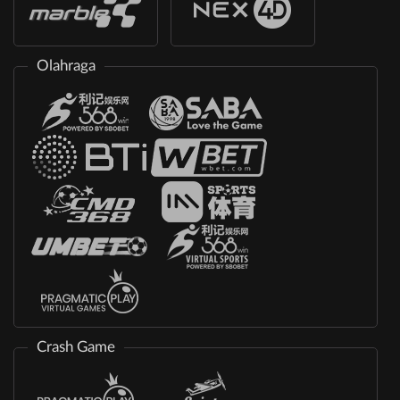
Olahraga
Crash Game