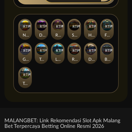
RTP
89%
RTP
93%
RTP
86%
RTP
82%
RTP
80%
RTP
92%
Nova Crash : The Legends of Power
Dart Fest
Ring of Hopeful
Scoop Blessing
Horse Racing
Fruit Roulette Slots
RTP
95%
RTP
86%
RTP
92%
RTP
91%
RTP
92%
RTP
94%
Ghost Busters
Treasure of Pirate
Lagend of Shooter
Real Slap
Drop Racing
Bomb Defusal
RTP
82%
Treasure Land
MALANGBET: Link Rekomendasi Slot Apk Malang
Bet Terpercaya Betting Online Resmi 2026