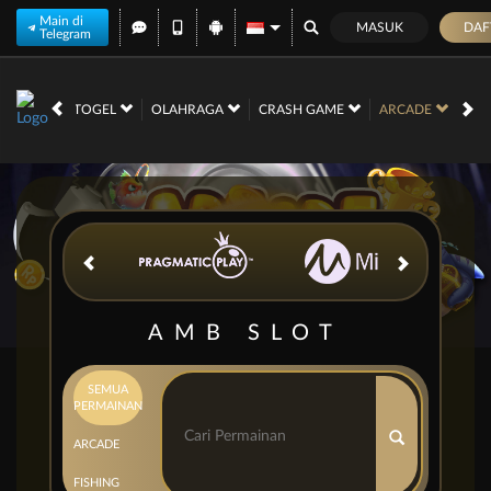
Main di
MASUK
DAF
Telegram
RACE
TOGEL
OLAHRAGA
CRASH GAME
ARCADE
PO
AMB SLOT
SEMUA
PERMAINAN
ARCADE
FISHING