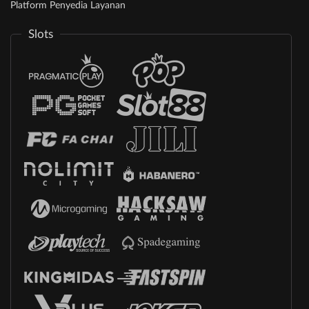
Platform Penyedia Layanan
Slots