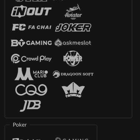
Poker