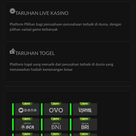
TARUHAN LIVE KASINO
Platform Pilihan bagi perusahaan-perusahaan terbaik di dunia, dengan
pilihan variasi game terbanyak
TARUHAN TOGEL
Platform togel yang menarik dari perusahan terbaik di dunia yang
menawarkan hadiah kemenangan besar