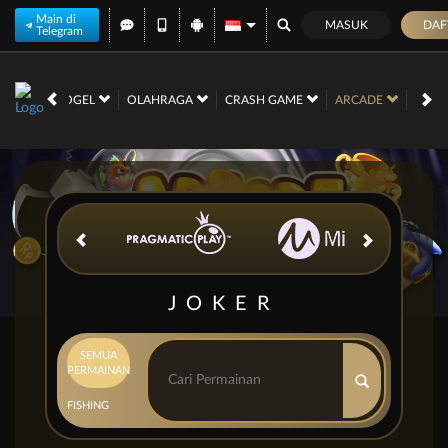
Main di
MASUK
DAF
Telegram
RACE
TOGEL
OLAHRAGA
CRASH GAME
ARCADE
POK
JOKER
SEMUA
PERMAINAN
FISHING