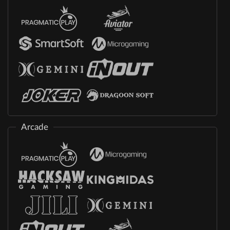
Arcade