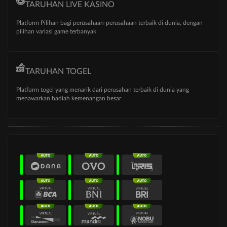
TARUHAN LIVE KASINO
Platform Pilihan bagi perusahaan-perusahaan terbaik di dunia, dengan
pilihan variasi game terbanyak
TARUHAN TOGEL
Platform togel yang menarik dari perusahan terbaik di dunia yang
menawarkan hadiah kemenangan besar