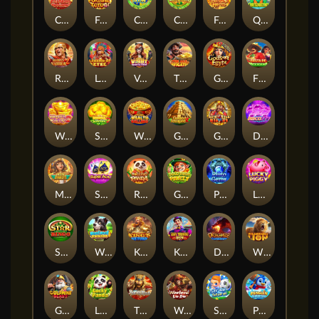
Cai Shen Arrives!
Fortune Toto 4D
Crazy ATM
Crazy Money Rolling
Fortune Horse
Quetzalcoatl
ROMAN WARRIOR2
Legend of Aztec2
Vault Beauty Thief
The Age Of Navigation
Gods of Egypt
Fiesta de Mexicana
Wealth Rising 2
Super Clovers 2
Wealth Rolling
Golden Temple2
Gold Rush Blast
DISCO 777
MEOW DYNASTY
Super Ace
Rolling Panda
Gold Rush Party
Pluto Gems
Lucky Piggy
STAR Bingo
Woof-woof Paradise
King's Return
Knife Throwing Show
Dragon's Expedition
Wilderness Lion
Goldmine Blast
Lucky Panda
Thor of Mars
Warlord Lu Bu
Strike Storm
Penguin Smash