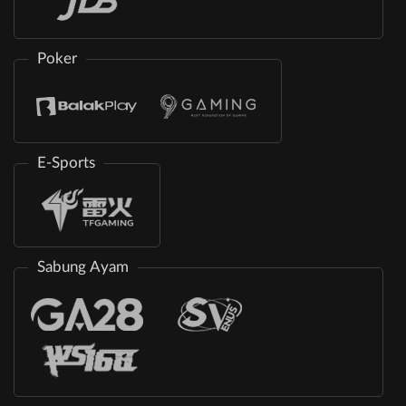
Poker
E-Sports
Sabung Ayam