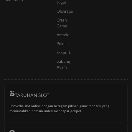
Togel
Olahraga
Crash
Game
Arcade
Poker
E-Sports
Sabung
Ayam
TARUHAN SLOT
Penyedia slot online dengan beragam pilihan game menarik yang
memudahkan pemain untuk mencapai jackpot