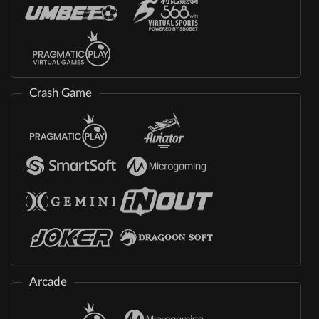
Crash Game
Arcade