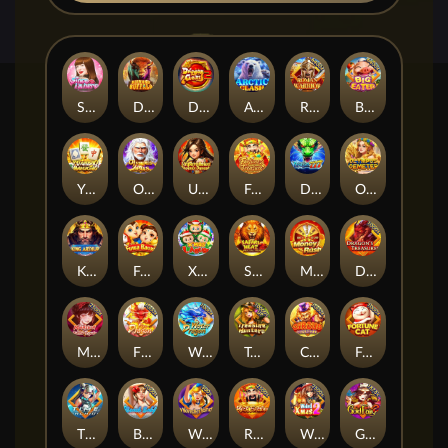
Since I'm here
Diamond buffalo
Dragon Gem2
Arctic Clash
ROMAN WARRIOR
Big Eater
Yuanbao Mahjong
Olympus - Zeus
Unparalleled Phoenix Dynasty
Fortune's Treasure
Dragon777
OLYMPUS DEMETER
KING ARTHUR
Fuwa Baoxi
X'Mas LABUBU
SAFARI HEAT 2-MULTIPLY FUN
Money Rush
Dragon’s Treasures
Mansion Battle Royale
Fire Dragon
Water Dragon
Treasure Hunters
Circus-Lucky Mix
Fortune Cat
Time Machine
Beach Baby
Wonderland
Rich Fortune
Weird Xmas2
Gold Fairy 2