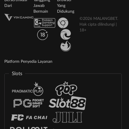
Dari
Jawab
Yang
Bermain
Didukung
©2026 MALANGBET.
Hak cipta dilindungi |
18+
Platform Penyedia Layanan
Slots