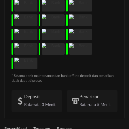
* Selama bank maintenance dan bank offline deposit dan penarikan
tidak dapat diproses
Deposit
Penarikan
Rata-rata 3 Menit
Rata-rata 5 Menit
Bersertifikasi
Tanggung
Browser