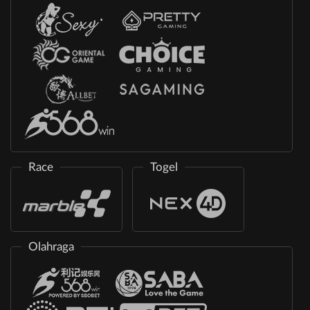
Race
Togel
Olahraga