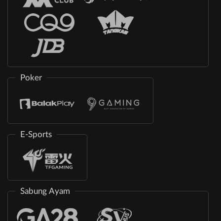
Poker
E-Sports
Sabung Ayam