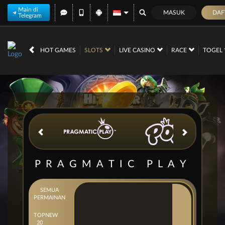
Main di
MASUK
DAF
Telegram
IDR
12,672,022,
HOT GAMES
SLOTS
LIVE CASINO
RACE
TOGEL
PRAGMATIC PLAY
SEMUA
PERMAINAN
TOP
NEW
20