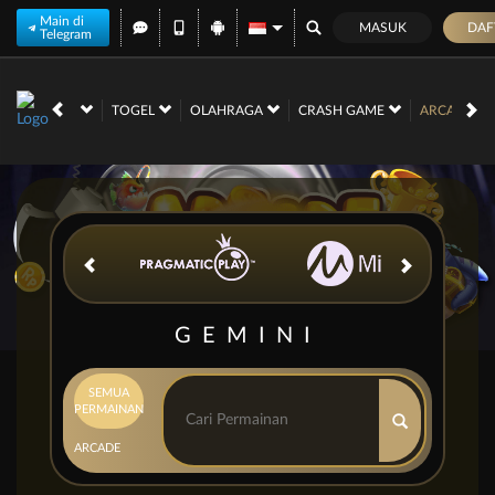
Main di
MASUK
DAF
Telegram
NO
RACE
TOGEL
OLAHRAGA
CRASH GAME
ARCADE
GEMINI
SEMUA
PERMAINAN
ARCADE