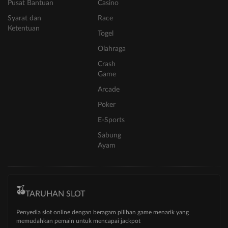
Pusat Bantuan
Casino
Syarat dan
Race
Ketentuan
Togel
Olahraga
Crash
Game
Arcade
Poker
E-Sports
Sabung
Ayam
TARUHAN SLOT
Penyedia slot online dengan beragam pilihan game menarik yang
memudahkan pemain untuk mencapai jackpot