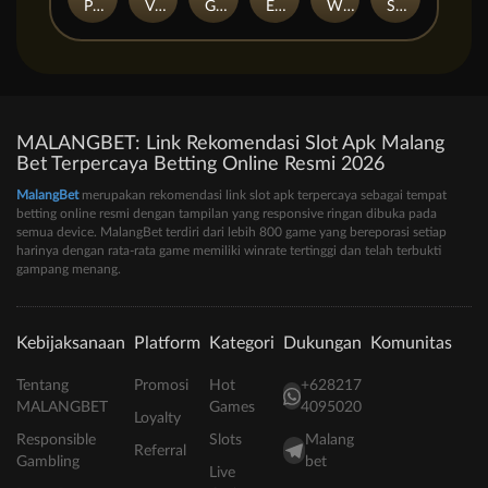
Plinko
Video Poker
Gold Rush: Boomers
Egypt Hilo
Wheel
Steampunk 2
MALANGBET: Link Rekomendasi Slot Apk Malang
Bet Terpercaya Betting Online Resmi 2026
MalangBet
merupakan rekomendasi link slot apk terpercaya sebagai tempat
betting online resmi dengan tampilan yang responsive ringan dibuka pada
semua device. MalangBet terdiri dari lebih 800 game yang bereporasi setiap
harinya dengan rata-rata game memiliki winrate tertinggi dan telah terbukti
gampang menang.
Kebijaksanaan
Platform
Kategori
Dukungan
Komunitas
Tentang
Promosi
Hot
+628217
MALANGBET
Games
4095020
Loyalty
Responsible
Slots
Malang
Referral
Gambling
bet
Live