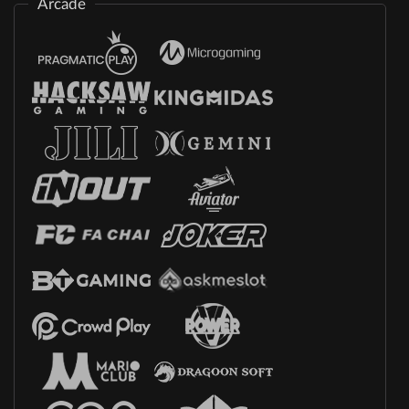
Arcade