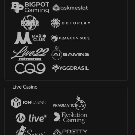
Live Casino