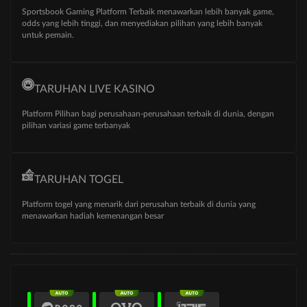
Sportsbook Gaming Platform Terbaik menawarkan lebih banyak game,
odds yang lebih tinggi, dan menyediakan pilihan yang lebih banyak
untuk pemain.
TARUHAN LIVE KASINO
Platform Pilihan bagi perusahaan-perusahaan terbaik di dunia, dengan
pilihan variasi game terbanyak
TARUHAN TOGEL
Platform togel yang menarik dari perusahan terbaik di dunia yang
menawarkan hadiah kemenangan besar