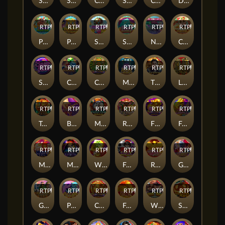
Super Powerful
SUPER GEMS
CHALLENGE・FU LU SHOU XI
Super Win
CAISHEN DADDY
Double Happiness
RTP
92%
RTP
79%
RTP
83%
RTP
91%
RTP
79%
RTP
88%
Piggy Master
PYRAMID OF FLAMES
SUGAR BOOM
SUPER LUCKY
NECROMANCER SHA
CAISHEN-LUCKY SPREAD
RTP
79%
RTP
87%
RTP
94%
RTP
79%
RTP
93%
RTP
95%
Super Rich
CUBE?
Challenge・Mayan Calendar
MYSTIC LEGEND 2
The Empire
Lucky Poker 2
RTP
94%
RTP
92%
RTP
80%
RTP
94%
RTP
93%
RTP
82%
Tomb Treasure
Burlesque 2
MASTER HAHA
Rat of Wealth
FEATURE BUY - Golden Pig
FANTASY - SOUTHEAST ASIA
RTP
82%
RTP
90%
RTP
89%
RTP
91%
RTP
95%
RTP
90%
Money Meow
Madame Caroline
What The FA
Fa Fa Monkey
Rich & Happy
Glorious Kingdom
RTP
82%
RTP
89%
RTP
79%
RTP
92%
RTP
90%
RTP
92%
Golden Week
PS Club
Challenge・Golden Pig
Fortune Teller
Who's The Boss
Super Boom