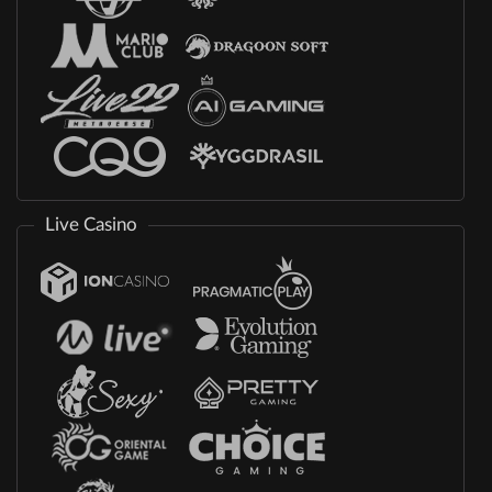
Live Casino