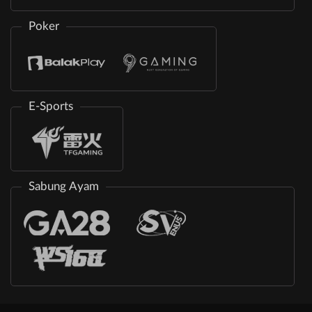
Poker
E-Sports
Sabung Ayam