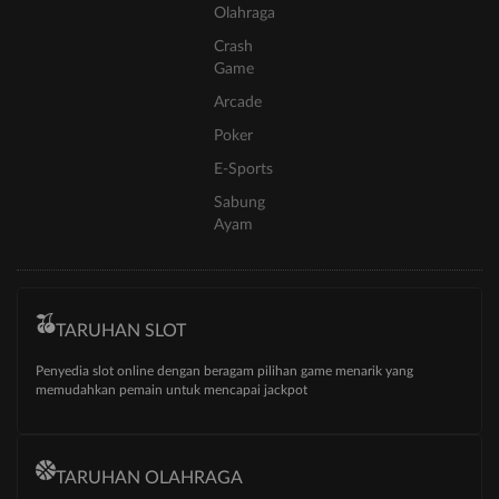
Olahraga
Crash
Game
Arcade
Poker
E-Sports
Sabung
Ayam
TARUHAN SLOT
Penyedia slot online dengan beragam pilihan game menarik yang
memudahkan pemain untuk mencapai jackpot
TARUHAN OLAHRAGA