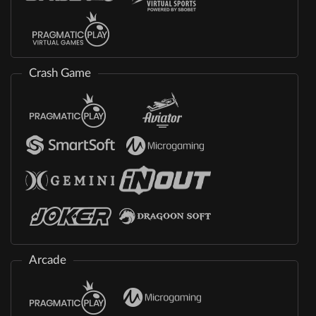
Crash Game
Arcade