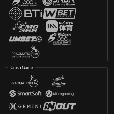
Crash Game