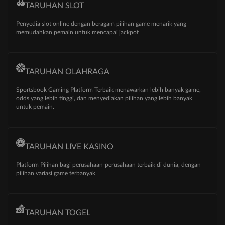
TARUHAN SLOT
Penyedia slot online dengan beragam pilihan game menarik yang
memudahkan pemain untuk mencapai jackpot
TARUHAN OLAHRAGA
Sportsbook Gaming Platform Terbaik menawarkan lebih banyak game,
odds yang lebih tinggi, dan menyediakan pilihan yang lebih banyak
untuk pemain.
TARUHAN LIVE KASINO
Platform Pilihan bagi perusahaan-perusahaan terbaik di dunia, dengan
pilihan variasi game terbanyak
TARUHAN TOGEL