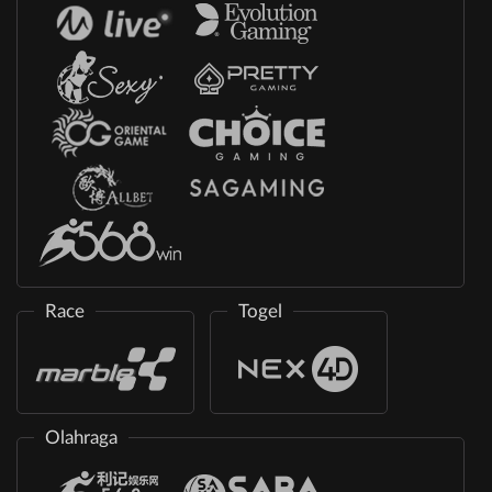
Race
Togel
Olahraga