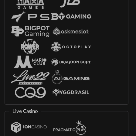
Live Casino