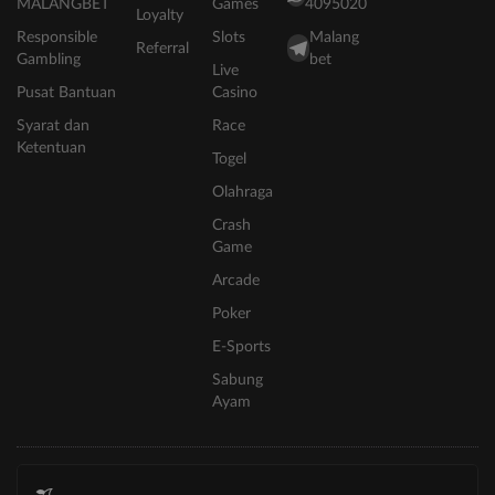
MALANGBET
Games
4095020
Loyalty
Responsible
Slots
Malang
Referral
Gambling
bet
Live
Pusat Bantuan
Casino
Syarat dan
Race
Ketentuan
Togel
Olahraga
Crash
Game
Arcade
Poker
E-Sports
Sabung
Ayam