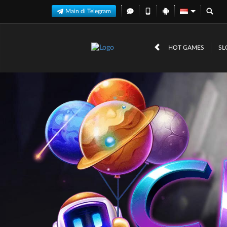
Main di Telegram
HOT GAMES
SL