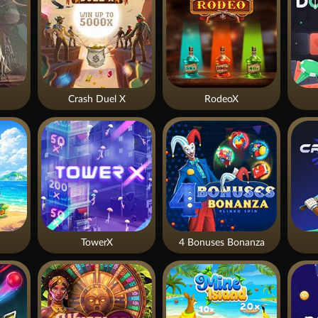
Crash Duel X
RodeoX
TowerX
4 Bonuses Bonanza