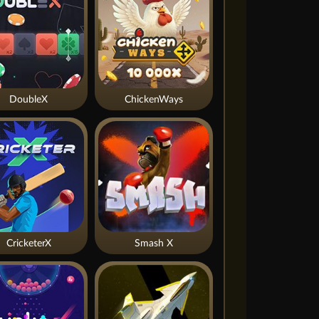
DoubleX
ChickenWays
CricketerX
Smash X