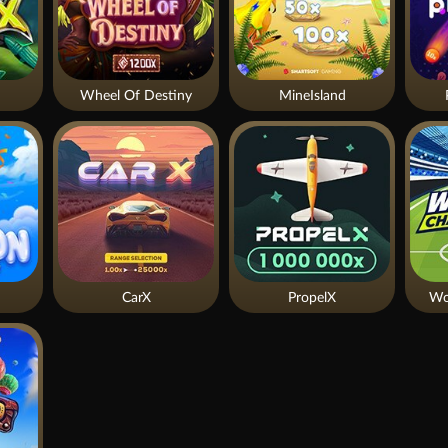
Wheel Of Destiny
MineIsland
CarX
PropelX
Wo