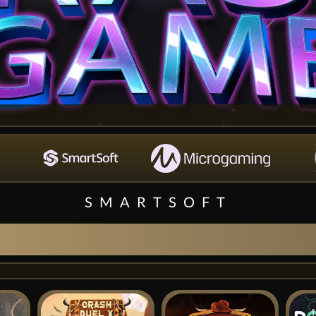
SMARTSOFT