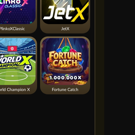
PlinkoXClassic
JetX
rld Champion X
Fortune Catch