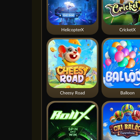
HelicopterX
CricketX
Cheesy Road
Balloon