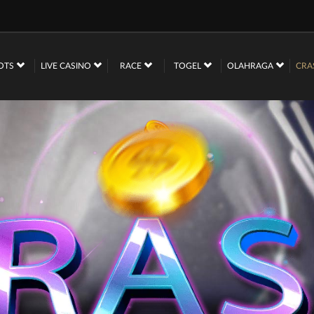
OTS
LIVE CASINO
RACE
TOGEL
OLAHRAGA
CRA