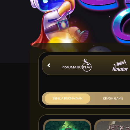
SEMUA PERMAINAN
CRASH GAME