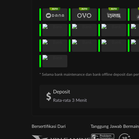
* Selama bank maintenance dan bank offline deposit dan pen
Deposit
Rata-rata 3 Menit
Bersertifikasi Dari
Tanggung Jawab Bermain