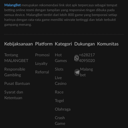
MalangBet
merupakan rekomendasi link slot apk terpercaya sebagai tempat
betting online resmi dengan tampilan yang responsive ringan dibuka pada
semua device. MalangBet terdiri dari lebih 800 game yang bereporasi setiap
harinya dengan rata-rata game memiliki winrate tertinggi dan telah terbukti
gampang menang.
Kebijaksanaan
Platform
Kategori
Dukungan
Komunitas
Tentang
Promosi
Hot
+628217
MALANGBET
Games
4095020
Loyalty
Responsible
Slots
Malang
Referral
Gambling
bet
Live
Pusat Bantuan
Casino
Syarat dan
Race
Ketentuan
Togel
Olahraga
Crash
Game