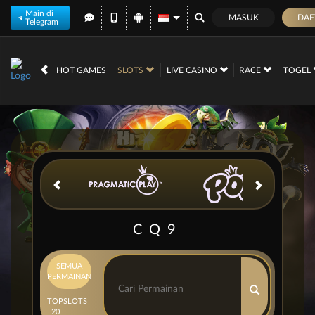
Main di
MASUK
DAF
Telegram
IDR
12,667,564,
HOT GAMES
SLOTS
LIVE CASINO
RACE
TOGEL
CQ9
SEMUA
PERMAINAN
TOP
SLOTS
20