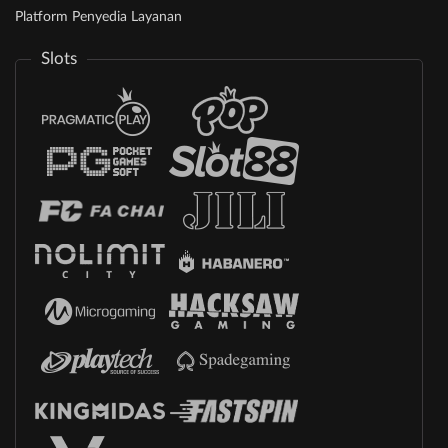
Platform Penyedia Layanan
Slots