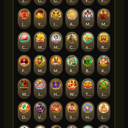
Zuma Wild
Gu Gu Gu 2 M
GuGuGu
Treasure of Seti
Football Boots
Fruity Carnival
[888]
Yuan Bao
Invincible Elephant
Apsaras
Monkey Office Legend
Muay Thai
Cricket Fever
Money Tree
Mirror Mirror
Chicago II
6 Toros
Running Animals
Fire Queen
Mr. Miser
Myeong-ryang
Rave Jump 2 M
Boots Of Luck
King Kong Shake
Wan Bao Dino
Jump High 2
Hot Spin
Won Won Won
The Dragon Brings Wealth
Jin Bi Hui Huang
Da Fa Cai
Vampire Kiss
Treasure Pirate
5 Boxing
Hot Pinatas
Loy Krathong