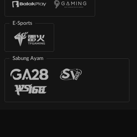
E-Sports
Sabung Ayam