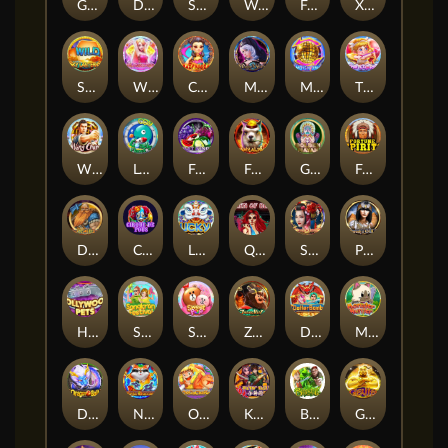
Great Lion
Dragon Koi
Sherlock Holmes
Wolf Moon
Frozen World
Xmas Tales
Sky Lantern
Wild Disco Night
Crazy Nuozha
Magic World
Move n' Jump
The Cupids
Wing Chun
Lonely Planet
Fruit King II
Funny Alpaca
Golden Mayan
Fortune Spirits
Dragon Hunters
Cirque de fous
Lucky 3
Queen Of Dead
Sakura Legend
Pharaoh's Gold
Hollywood Pets
Songkran Festival
Sweet POP
ZhongKui
Dollar Bomb
Monster Hunter
Dragon Ball
Ninja Raccoon
Oo Ga Cha Ka
Kickin' Kash
Beanstalk
GENIE