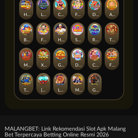
Hungry Cats
Lucky Legend
Coin Spinner
Football Fever
Diamond Fruit
Acrobatics
Baseball Fever
Football Fever M
Hong Kong Flavor
Sweet 666 Deluxe
Royal Fruit
The Dragon Brings Wealth 2
Mega Winner
Xiao Ne Zha
Golden Dragon Club
Disco Piggy
Crazy Crazy 3
FIFA RUSH
Treasure Island
[777]
Lucky Bats M
Mr.Rich
God of War
MALANGBET: Link Rekomendasi Slot Apk Malang
Bet Terpercaya Betting Online Resmi 2026