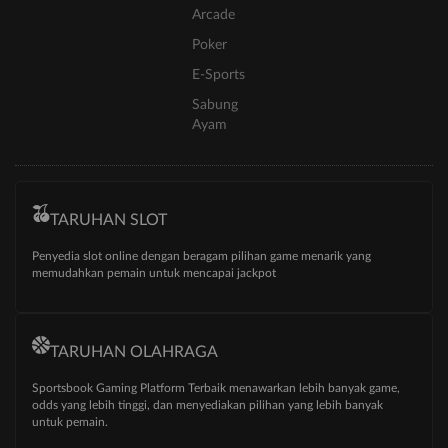
Arcade
Poker
E-Sports
Sabung
Ayam
TARUHAN SLOT
Penyedia slot online dengan beragam pilihan game menarik yang
memudahkan pemain untuk mencapai jackpot
TARUHAN OLAHRAGA
Sportsbook Gaming Platform Terbaik menawarkan lebih banyak game,
odds yang lebih tinggi, dan menyediakan pilihan yang lebih banyak
untuk pemain.