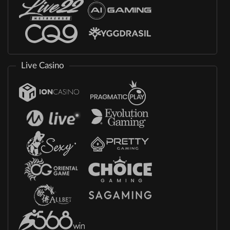
Live Casino