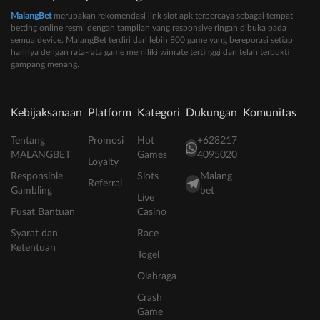
MalangBet
merupakan rekomendasi link slot apk terpercaya sebagai tempat
betting online resmi dengan tampilan yang responsive ringan dibuka pada
semua device. MalangBet terdiri dari lebih 800 game yang bereporasi setiap
harinya dengan rata-rata game memiliki winrate tertinggi dan telah terbukti
gampang menang.
Kebijaksanaan
Platform
Kategori
Dukungan
Komunitas
Tentang
Promosi
Hot
+628217
MALANGBET
Games
4095020
Loyalty
Responsible
Slots
Malang
Referral
Gambling
bet
Live
Pusat Bantuan
Casino
Syarat dan
Race
Ketentuan
Togel
Olahraga
Crash
Game