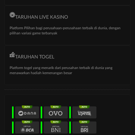
TARUHAN LIVE KASINO
Platform Pilihan bagi perusahaan-perusahaan terbaik di dunia, dengan
pilihan variasi game terbanyak
TARUHAN TOGEL
Platform togel yang menarik dari perusahan terbaik di dunia yang
menawarkan hadiah kemenangan besar