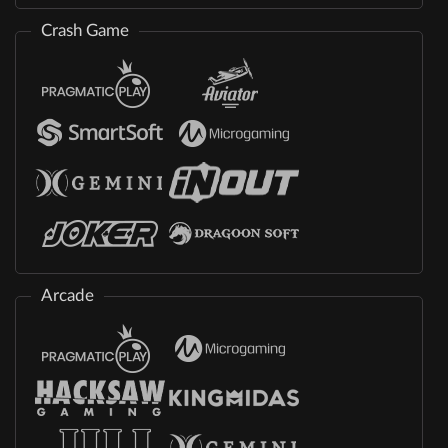
Crash Game
Arcade