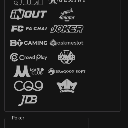
Poker