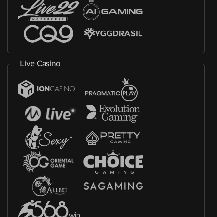
Live Casino