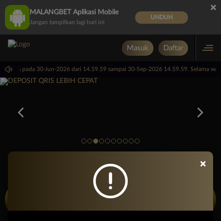
×
MALANGBET Aplikasi Mobile
UNDUH
Jangan tampilkan lagi hari ini
Masuk
Daftar
al Sports pada 30-Jun-2026 dari 14.59.59 sampai 30-Sep-2026 14.59.59. Selama wakt
×
JACKPOT
PLAY
IDR
12,679,884,597