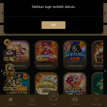
Silahkan login terlebih dahulu.
HOT GAMES
SLOTS
LIVE CASINO
RACE
TOGEL
OL
OK
Game Populer
GATES OF OLYMPUS POP
BANG GACOR 1000
GOYANG GAIB
WUKONG - BLACK SCATTER
MAHJONG WAYS
SUPER ELEMENTS 2
Beranda
Promosi
Masuk
Hub. Kami
Akun Saya